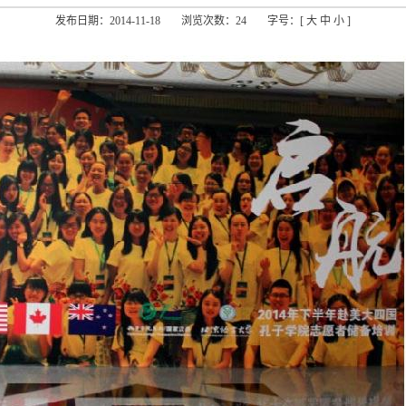
发布日期：2014-11-18
浏览次数：
24
字号：[
大
中
小
]